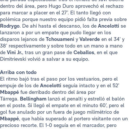
dentro del área, pero Hugo Duro aprovechó el rechazo
para marcar a placer en el 27’. El tanto llegó con
polémica porque nuestro equipo pidió falta previa sobre
Rodrygo
. De ahí hasta el descanso, los de
Ancelotti
se
lanzaron a por un empate que pudo llegar en los
disparos lejanos de
Tchouameni
y
Valverde
en el 34’ y
38’ respectivamente y sobre todo en un mano a mano
de
Vini Jr.
, tras un gran pase de
Ceballos
, en el que
Dimitrievski volvió a salvar a su equipo.
Arriba con todo
El ritmo bajó tras el paso por los vestuarios, pero el
empuje de los de
Ancelotti
seguía intacto y en el 52’
Mbappé
fue derribado dentro del área por
Tárrega.
Bellingham
lanzó el penalti y estrelló el balón
en el poste. Sí llegó el empate en el minuto 60’, pero el
gol fue anulado por un fuera de juego milimétrico de
Mbappé
, que había superado al portero visitante con un
precioso recorte. El 1-0 seguía en el marcador, pero