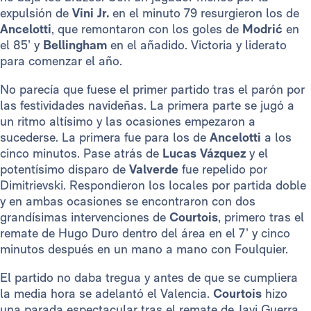
expulsión de
Vini Jr.
en el minuto 79 resurgieron los de
Ancelotti
, que remontaron con los goles de
Modrić
en
el 85’ y
Bellingham
en el añadido. Victoria y liderato
para comenzar el año.
No parecía que fuese el primer partido tras el parón por
las festividades navideñas. La primera parte se jugó a
un ritmo altísimo y las ocasiones empezaron a
sucederse. La primera fue para los de
Ancelotti
a los
cinco minutos. Pase atrás de
Lucas Vázquez
y el
potentísimo disparo de
Valverde
fue repelido por
Dimitrievski. Respondieron los locales por partida doble
y en ambas ocasiones se encontraron con dos
grandísimas intervenciones de
Courtois
, primero tras el
remate de Hugo Duro dentro del área en el 7’ y cinco
minutos después en un mano a mano con Foulquier.
El partido no daba tregua y antes de que se cumpliera
la media hora se adelantó el Valencia.
Courtois
hizo
una parada espectacular tras el remate de Javi Guerra