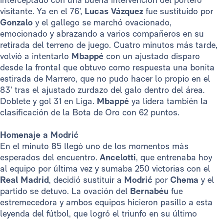
visitante. Ya en el 76’,
Lucas Vázquez
fue sustituido por
Gonzalo
y el gallego se marchó ovacionado,
emocionado y abrazando a varios compañeros en su
retirada del terreno de juego. Cuatro minutos más tarde,
volvió a intentarlo
Mbappé
con un ajustado disparo
desde la frontal que obtuvo como respuesta una bonita
estirada de Marrero, que no pudo hacer lo propio en el
83’ tras el ajustado zurdazo del galo dentro del área.
Doblete y gol 31 en Liga.
Mbappé
ya lidera también la
clasificación de la Bota de Oro con 62 puntos.
Homenaje a
Modrić
En el minuto 85 llegó uno de los momentos más
esperados del encuentro.
Ancelotti
, que entrenaba hoy
al equipo por última vez y sumaba 250 victorias con el
Real Madrid
, decidió sustituir a
Modrić
por
Chema
y el
partido se detuvo. La ovación del
Bernabéu
fue
estremecedora y ambos equipos hicieron pasillo a esta
leyenda del fútbol, que logró el triunfo en su último