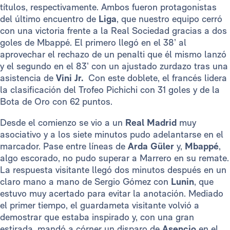
títulos, respectivamente. Ambos fueron protagonistas
del último encuentro de
Liga
,
que nuestro equipo cerró
con una victoria frente a la Real Sociedad gracias a dos
goles de Mbappé. El primero llegó en el 38’ al
aprovechar el rechazo de un penalti que él mismo lanzó
y el segundo en el 83’ con un ajustado zurdazo tras una
asistencia de
Vini Jr.
Con este doblete, el francés lidera
la clasificación del Trofeo Pichichi con 31 goles y de la
Bota de Oro con 62 puntos.
Desde el comienzo se vio a un
Real Madrid
muy
asociativo y a los siete minutos pudo adelantarse en el
marcador. Pase entre líneas de
Arda Güler
y,
Mbappé
,
algo escorado, no pudo superar a Marrero en su remate.
La respuesta visitante llegó dos minutos después en un
claro mano a mano de Sergio Gómez con
Lunin
, que
estuvo muy acertado para evitar la anotación. Mediado
el primer tiempo, el guardameta visitante volvió a
demostrar que estaba inspirado y, con una gran
estirada, mandó a córner un disparo de
Asencio
en el