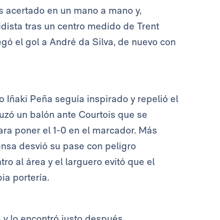
s acertado en un mano a mano y,
dista tras un centro medido de Trent
gó el gol a André da Silva, de nuevo con
ro Iñaki Peña seguía inspirado y repelió el
cruzó un balón ante Courtois que se
para poner el 1-0 en el marcador. Más
ensa
desvió su pase con peligro
ro al área y el larguero evitó que el
ia portería.
y lo encontró justo después,