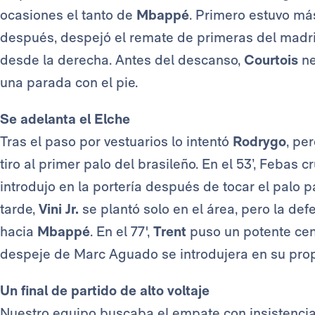
ocasiones el tanto de
Mbappé
. Primero estuvo má
después, despejó el remate de primeras del madri
desde la derecha. Antes del descanso,
Courtois
ne
una parada con el pie.
Se adelanta el Elche
Tras el paso por vestuarios lo intentó
Rodrygo
, pe
tiro al primer palo del brasileño. En el 53’, Febas 
introdujo en la portería después de tocar el palo 
tarde,
Vini Jr.
se plantó solo en el área, pero la def
hacia
Mbappé
. En el 77',
Trent
puso un potente cent
despeje de Marc Aguado se introdujera en su prop
Un final de partido de alto voltaje
Nuestro equipo buscaba el empate con insistencia 