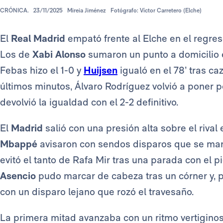
CRÓNICA.
23/11/2025
Mireia Jiménez
Fotógrafo: Víctor Carretero (Elche)
El
Real Madrid
empató frente al Elche en el regreso
Los de
Xabi Alonso
sumaron un punto a domicilio e
Febas hizo el 1-0 y
Huijsen
igualó en el 78’ tras ca
últimos minutos, Álvaro Rodríguez volvió a poner p
devolvió la igualdad con el 2-2 definitivo.
El
Madrid
salió con una presión alta sobre el rival
Mbappé
avisaron con sendos disparos que se ma
evitó el tanto de Rafa Mir tras una parada con el 
Asencio
pudo marcar de cabeza tras un córner y,
con un disparo lejano que rozó el travesaño.
La primera mitad avanzaba con un ritmo vertiginos