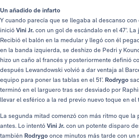
Un añadido de infarto
Y cuando parecía que se llegaba al descanso con e
inició
Vini Jr.
con un gol de escándalo en el 47’. La 
Recibió el balón en la medular y llegó con él pegado
en la banda izquierda, se deshizo de Pedri y Kou
hizo un caño al francés y posteriormente definió 
después Lewandowski volvió a dar ventaja al Barce
equipo para poner las tablas en el 51’.
Rodrygo
sac
terminó en el larguero tras ser desviado por Raph
llevar el esférico a la red previo nuevo toque en el
La segunda mitad comenzó con más ritmo que la pr
antes. Lo intentó
Vini Jr.
con un potente disparo desd
también
Rodrygo
once minutos más tarde con un r