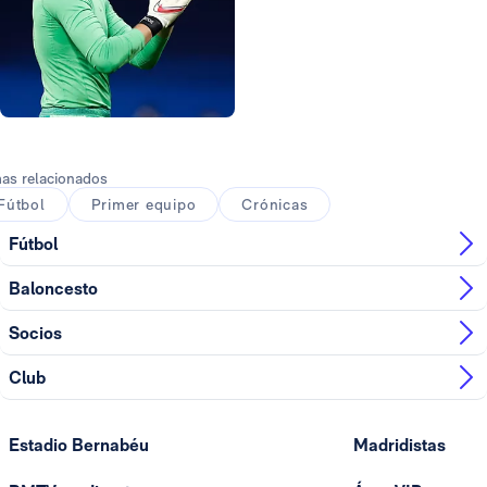
Foto: Helios de la Rubia
as relacionados
Fútbol
Primer equipo
Crónicas
Fútbol
Baloncesto
Socios
Club
Estadio Bernabéu
Madridistas