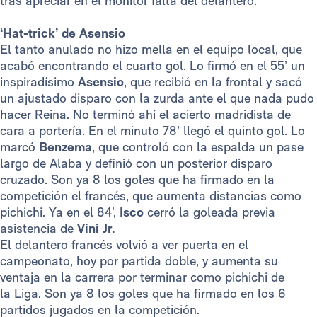
tras apreciar en el monitor falta del delantero.
‘Hat-trick’ de Asensio
El tanto anulado no hizo mella en el equipo local, que
acabó encontrando el cuarto gol. Lo firmó en el 55’ un
inspiradísimo
Asensio
, que recibió en la frontal y sacó
un ajustado disparo con la zurda ante el que nada pudo
hacer Reina. No terminó ahí el acierto madridista de
cara a portería. En el minuto 78’ llegó el quinto gol. Lo
marcó
Benzema
, que controló con la espalda un pase
largo de Alaba y definió con un posterior disparo
cruzado. Son ya 8 los goles que ha firmado en la
competición el francés, que aumenta distancias como
pichichi. Ya en el 84’,
Isco
cerró la goleada previa
asistencia de
Vini Jr.
El delantero francés volvió a ver puerta en el
campeonato, hoy por partida doble, y aumenta su
ventaja en la carrera por terminar como pichichi de
la Liga. Son ya 8 los goles que ha firmado en los 6
partidos jugados en la competición.