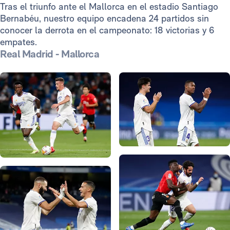
Tras el triunfo ante el Mallorca en el estadio Santiago
Bernabéu, nuestro equipo encadena 24 partidos sin
conocer la derrota en el campeonato: 18 victorias y 6
empates.
Real Madrid - Mallorca
Foto: Helios de la Rubia
Foto: Helios de la Rubia