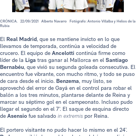
CRÓNICA.
22/09/2021
Alberto Navarro
Fotógrafo: Antonio Villalba y Helios de la
Rubia
El
Real Madrid
, que se mantiene invicto en lo que
llevamos de temporada, continúa a velocidad de
crucero. El equipo de
Ancelotti
continúa firme como
líder de la
Liga
tras ganar al Mallorca en el
Santiago
Bernabéu
, que vivió su segunda goleada consecutiva. El
encuentro fue vibrante, con mucho ritmo, y todo se puso
de cara desde el inicio.
Benzema
, muy listo, se
aprovechó del error de Gayá en el control para robar el
balón a los tres minutos, plantarse delante de Reina y
marcar su séptimo gol en el campeonato. Incluso pudo
llegar el segundo en el 7’. El saque de esquina directo
de
Asensio
fue salvado
in extremis
por Reina.
El portero visitante no pudo hacer lo mismo en el 24’.