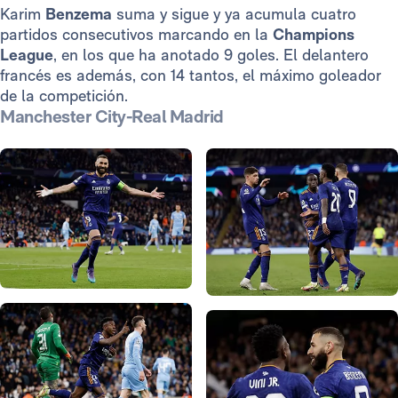
Karim
Benzema
suma y sigue y ya acumula cuatro
partidos consecutivos marcando en la
Champions
League
, en los que ha anotado 9 goles. El delantero
francés es además, con 14 tantos, el máximo goleador
de la competición.
Manchester City-Real Madrid
Foto: Antonio Villalba
Foto: Antonio Villalba