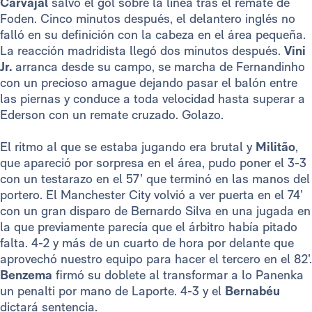
Carvajal
salvó el gol sobre la línea tras el remate de
Foden. Cinco minutos después, el delantero inglés no
falló en su definición con la cabeza en el área pequeña.
La reacción madridista llegó dos minutos después.
Vini
Jr.
arranca desde su campo, se marcha de Fernandinho
con un precioso amague dejando pasar el balón entre
las piernas y conduce a toda velocidad hasta superar a
Ederson con un remate cruzado. Golazo.
El ritmo al que se estaba jugando era brutal y
Militão
,
que apareció por sorpresa en el área, pudo poner el 3-3
con un testarazo en el 57’ que terminó en las manos del
portero. El Manchester City volvió a ver puerta en el 74’
con un gran disparo de Bernardo Silva en una jugada en
la que previamente parecía que el árbitro había pitado
falta. 4-2 y más de un cuarto de hora por delante que
aprovechó nuestro equipo para hacer el tercero en el 82’.
Benzema
firmó su doblete al transformar a lo Panenka
un penalti por mano de Laporte. 4-3 y el
Bernabéu
dictará sentencia.