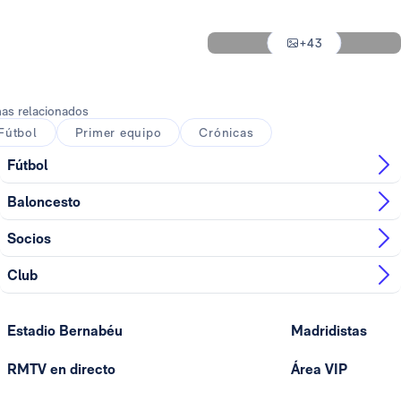
Foto: Antonio Villalba
+43
Foto: Antonio Villalba
as relacionados
Fútbol
Primer equipo
Crónicas
Fútbol
Baloncesto
Socios
Club
Estadio Bernabéu
Madridistas
RMTV en directo
Área VIP