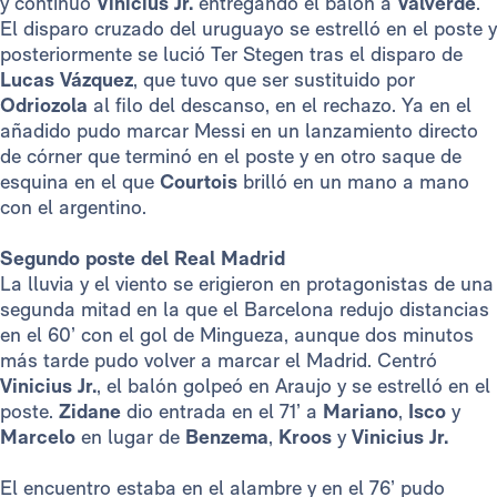
y continuó
Vinicius Jr.
entregando el balón a
Valverde
.
El disparo cruzado del uruguayo se estrelló en el poste y
posteriormente se lució Ter Stegen tras el disparo de
Lucas Vázquez
, que tuvo que ser sustituido por
Odriozola
al filo del descanso, en el rechazo. Ya en el
añadido pudo marcar Messi en un lanzamiento directo
de córner que terminó en el poste y en otro saque de
esquina en el que
Courtois
brilló en un mano a mano
con el argentino.
Segundo poste del Real Madrid
La lluvia y el viento se erigieron en protagonistas de una
segunda mitad en la que el Barcelona redujo distancias
en el 60’ con el gol de Mingueza, aunque dos minutos
más tarde pudo volver a marcar el Madrid. Centró
Vinicius Jr.
, el balón golpeó en Araujo y se estrelló en el
poste.
Zidane
dio entrada en el 71’ a
Mariano
,
Isco
y
Marcelo
en lugar de
Benzema
,
Kroos
y
Vinicius Jr.
El encuentro estaba en el alambre y en el 76’ pudo