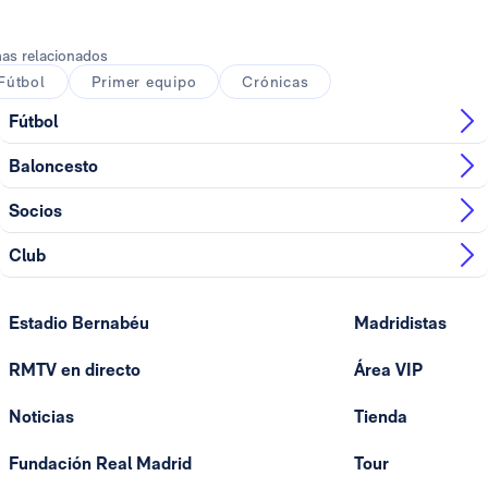
Foto: Helios de la Rubia
as relacionados
Fútbol
Primer equipo
Crónicas
Fútbol
Baloncesto
Socios
Club
Estadio Bernabéu
Madridistas
RMTV en directo
Área VIP
Noticias
Tienda
Fundación Real Madrid
Tour