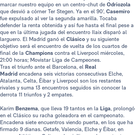
marcar nuestro equipo en un centro-chut de
Odriozola
que desvió a córner Ter Stegen. Ya en el 90’,
Casemiro
fue expulsado al ver la segunda amarilla. Tocaba
defender la renta obtenida y así fue hasta el final pese a
que en la última jugada del encuentro Ilaix disparó al
larguero. El Madrid ganó el
Clásico
y su siguiente
objetivo será el encuentro de vuelta de los cuartos de
final de la
Champions
contra el Liverpool miércoles,
21:00 horas; Movistar Liga de Campeones.
Tras el triunfo ante el Barcelona, el
Real
Madrid
encadena seis victorias consecutivas Elche,
Atalanta, Celta, Éibar y Liverpool son los restantes
rivales y suma 13 encuentros seguidos sin conocer la
derrota 11 triunfos y 2 empates.
Karim
Benzema
, que lleva 19 tantos en la
Liga
, prolongó
en el Clásico su racha goleadora en el campeonato.
Encadena siete encuentros viendo puerta, en los que ha
firmado 9 dianas. Getafe, Valencia, Elche y Éibar, en