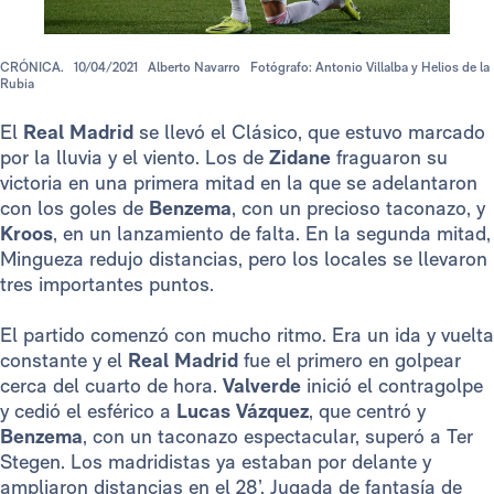
CRÓNICA.
10/04/2021
Alberto Navarro
Fotógrafo: Antonio Villalba y Helios de la
Rubia
El
Real Madrid
se llevó el Clásico, que estuvo marcado
por la lluvia y el viento. Los de
Zidane
fraguaron su
victoria en una primera mitad en la que se adelantaron
con los goles de
Benzema
, con un precioso taconazo, y
Kroos
, en un lanzamiento de falta. En la segunda mitad,
Mingueza redujo distancias, pero los locales se llevaron
tres importantes puntos.
El partido comenzó con mucho ritmo. Era un ida y vuelta
constante y el
Real Madrid
fue el primero en golpear
cerca del cuarto de hora.
Valverde
inició el contragolpe
y cedió el esférico a
Lucas Vázquez
, que centró y
Benzema
, con un taconazo espectacular, superó a Ter
Stegen. Los madridistas ya estaban por delante y
ampliaron distancias en el 28’. Jugada de fantasía de