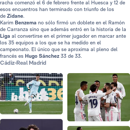
racha comenzó el 6 de febrero frente al Huesca y 12 de
esos encuentros han terminado con triunfo de los
de
Zidane
.
Karim
Benzema
no sólo firmó un doblete en el Ramón
de Carranza sino que además entró en la historia de la
Liga
al convertirse en el primer jugador en marcar ante
los 35 equipos a los que se ha medido en el
campeonato. El único que se aproxima al pleno del
francés es
Hugo Sánchez
33 de 33.
Cádiz-Real Madrid
Foto: Antonio Villalba
Foto: Antonio Villalba