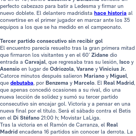
perfecto cabezazo para batir a Ledesma y firmar un
nuevo doblete. El delantero madridista
hace historia
al
convertirse en el primer jugador en marcar ante los 35
equipos a los que se ha medido en el campeonato.
Tercer partido consecutivo sin recibir gol
El encuentro parecía resuelto tras la gran primera mitad
que firmaron los visitantes y en el 60’
Zidane
dio
entrada a
Carvajal
, que regresaba tras su lesión,
Isco
y
Asensio
en lugar de
Odriozola
,
Varane
y
Vinicius Jr.
Catorce minutos después salieron
Mariano
y
Miguel
,
que
debutaba
, por
Benzema
y
Marcelo
. El
Real Madrid
,
que apenas concedió ocasiones a su rival, dio una
nueva lección de solidez y sumó su tercer partido
consecutivo sin encajar gol. Victoria y a pensar en una
nueva final por el título. Será el sábado contra el Betis
en el
Di Stéfano
21:00 h; Movistar LaLiga.
Tras la victoria en el Ramón de Carranza, el
Real
Madrid
encadena 16 partidos sin conocer la derrota. La