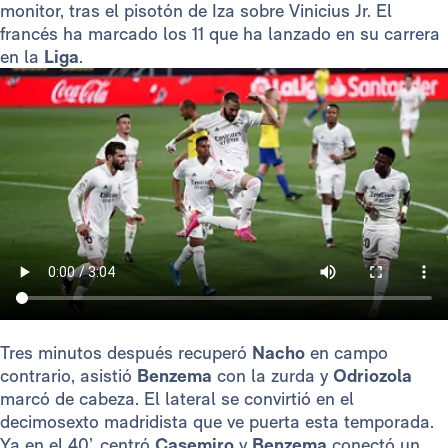
monitor, tras el pisotón de Iza sobre Vinicius Jr. El
francés ha marcado los 11 que ha lanzado en su carrera
en la
Liga
.
Tres minutos después recuperó
Nacho
en campo
contrario, asistió
Benzema
con la zurda y
Odriozola
marcó de cabeza. El lateral se convirtió en el
decimosexto madridista que ve puerta esta temporada.
Ya en el 40’, centró
Casemiro
y
Benzema
conectó un