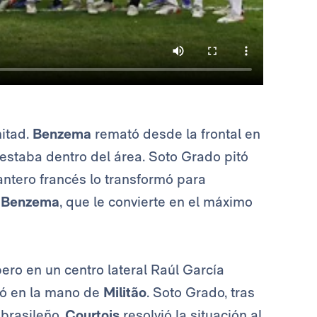
itad.
Benzema
remató desde la frontal en
 estaba dentro del área. Soto Grado pitó
lantero francés lo transformó para
e
Benzema
, que le convierte en el máximo
pero en un centro lateral Raúl García
eó en la mano de
Militão
. Soto Grado, tras
 brasileño.
Courtois
resolvió la situación al