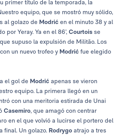
u primer título de la temporada, la
 Nuestro equipo, que se mostró muy sólido,
as al golazo de
Modrić
en el minuto 38 y al
ido por Yeray. Ya en el 86’,
Courtois
se
 que supuso la expulsión de Militão. Los
con un nuevo trofeo y
Modrić
fue elegido
ta el gol de
Modrić
apenas se vieron
estro equipo. La primera llegó en un
ntró con una meritoria estirada de Unai
tó
Casemiro
, que amagó con centrar
 en el que volvió a lucirse el portero del
a final. Un golazo.
Rodrygo
atrajo a tres