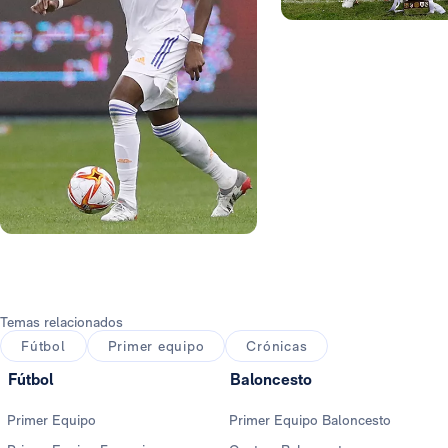
Foto: Pedro Castillo
Foto: Getty Images
Foto: Pedro Castillo
Foto: Pedro Castillo
Foto: Pedro Castillo
Foto: Pedro Castillo
Temas relacionados
Fútbol
Primer equipo
Crónicas
Fútbol
Baloncesto
Primer Equipo
Primer Equipo Baloncesto