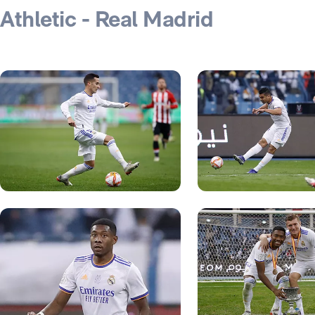
Athletic - Real Madrid
Foto: Pedro Castillo
Foto: Pedro Castillo