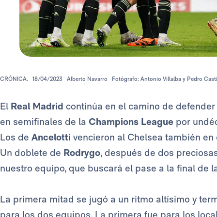
CRÓNICA.
18/04/2023
Alberto Navarro
Fotógrafo: Antonio Villalba y Pedro Casti
El
Real Madrid
continúa en el camino de defender 
en semifinales de la
Champions League
por undéc
Los de
Ancelotti
vencieron al Chelsea también en e
Un doblete de
Rodrygo
, después de dos preciosas 
nuestro equipo, que buscará el pase a la final de l
La primera mitad se jugó a un ritmo altísimo y te
para los dos equipos. La primera fue para los loca