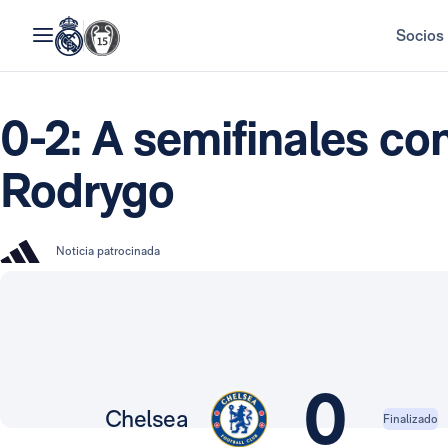
Socios
0-2: A semifinales co
Rodrygo
Noticia patrocinada
0
Chelsea
Finalizado