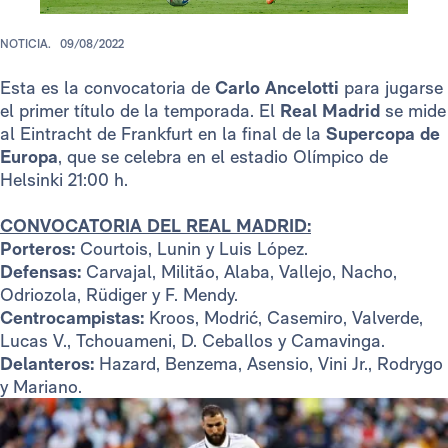
NOTICIA.
09/08/2022
Esta es la convocatoria de
Carlo Ancelotti
para jugarse
el primer título de la temporada. El
Real Madrid
se mide
al Eintracht de Frankfurt en la final de la
Supercopa de
Europa
, que se celebra en el estadio Olímpico de
Helsinki 21:00 h.
CONVOCATORIA DEL REAL MADRID:
Porteros:
Courtois, Lunin y Luis López.
Defensas:
Carvajal, Militão, Alaba, Vallejo, Nacho,
Odriozola, Rüdiger y F. Mendy.
Centrocampistas:
Kroos, Modrić, Casemiro, Valverde,
Lucas V., Tchouameni, D. Ceballos y Camavinga.
Delanteros:
Hazard, Benzema, Asensio, Vini Jr., Rodrygo
y Mariano.