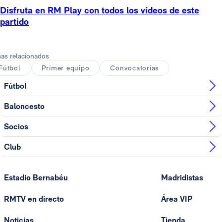
Disfruta en RM Play con todos los vídeos de este
partido
as relacionados
Fútbol
Primer equipo
Convocatorias
Fútbol
Baloncesto
Socios
Club
Estadio Bernabéu
Madridistas
RMTV en directo
Área VIP
Noticias
Tienda