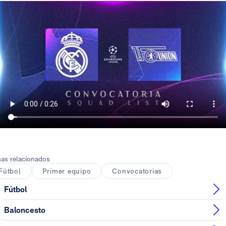
as relacionados
Fútbol
Primer equipo
Convocatorias
Fútbol
Baloncesto