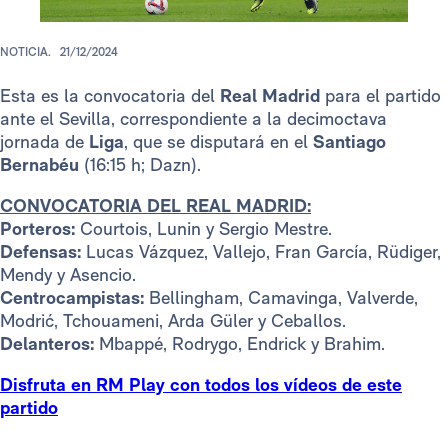
NOTICIA.
21/12/2024
Esta es la convocatoria del
Real Madrid
para el partido
ante el Sevilla, correspondiente a la decimoctava
jornada de
Liga
, que se disputará en el
Santiago
Bernabéu
(16:15 h; Dazn).
CONVOCATORIA DEL REAL MADRID:
Porteros:
Courtois, Lunin y Sergio Mestre.
Defensas:
Lucas Vázquez, Vallejo, Fran García, Rüdiger,
Mendy y Asencio.
Centrocampistas:
Bellingham, Camavinga, Valverde,
Modrić, Tchouameni, Arda Güler y Ceballos.
Delanteros:
Mbappé, Rodrygo, Endrick y Brahim.
Disfruta en RM Play con todos los vídeos de este
partido