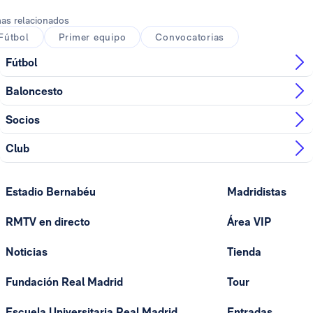
as relacionados
Fútbol
Primer equipo
Convocatorias
Fútbol
Baloncesto
Socios
Club
Estadio Bernabéu
Madridistas
RMTV en directo
Área VIP
Noticias
Tienda
Fundación Real Madrid
Tour
Escuela Universitaria Real Madrid
Entradas