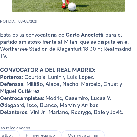
NOTICIA.
08/08/2021
Esta es la convocatoria de
Carlo Ancelotti
para el
partido amistoso frente al Milan, que se disputa en el
Wörthersee Stadion​ de Klagenfurt 18:30 h; Realmadrid
TV.
CONVOCATORIA DEL REAL MADRID:
Porteros
: Courtois, Lunin y Luis López.
Defensas
: Militão, Alaba, Nacho, Marcelo, Chust y
Miguel Gutiérrez.
Centrocampistas
: Modrić, Casemiro, Lucas V.,
Ødegaard, Isco, Blanco, Marvin y Arribas.
Delanteros
: Vini Jr., Mariano, Rodrygo, Bale y Jović.
as relacionados
Fútbol
Primer equipo
Convocatorias