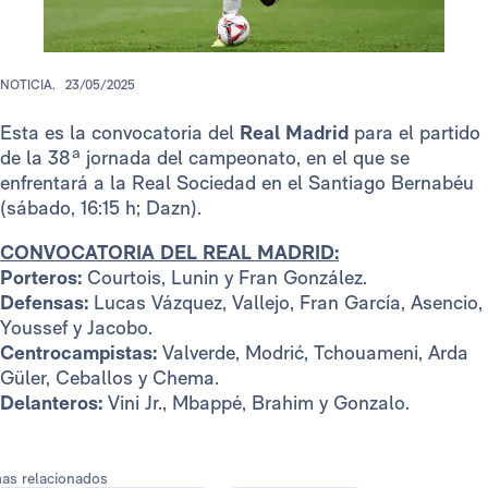
NOTICIA.
23/05/2025
Esta es la convocatoria del
Real Madrid
para el partido
de la 38ª jornada del campeonato, en el que se
enfrentará a la Real Sociedad en el Santiago Bernabéu
(sábado, 16:15 h; Dazn).
CONVOCATORIA DEL REAL MADRID:
Porteros:
Courtois, Lunin y Fran González.
Defensas:
Lucas Vázquez, Vallejo, Fran García, Asencio,
Youssef y Jacobo.
Centrocampistas:
Valverde, Modrić, Tchouameni, Arda
Güler, Ceballos y Chema.
Delanteros:
Vini Jr., Mbappé, Brahim y Gonzalo.
as relacionados