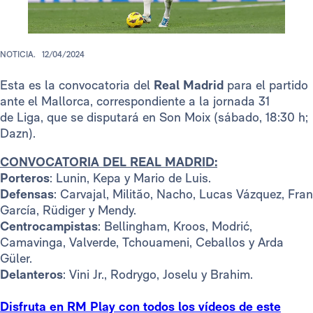
NOTICIA.
12/04/2024
Esta es la convocatoria del
Real Madrid
para el partido
ante el Mallorca, correspondiente a la jornada 31
de Liga, que se disputará en Son Moix (sábado, 18:30 h;
Dazn).
CONVOCATORIA DEL REAL MADRID:
Porteros
: Lunin, Kepa y Mario de Luis.
Defensas
: Carvajal, Militão, Nacho, Lucas Vázquez, Fran
García, Rüdiger y Mendy.
Centrocampistas
: Bellingham, Kroos, Modrić,
Camavinga, Valverde, Tchouameni, Ceballos y Arda
Güler.
Delanteros
: Vini Jr., Rodrygo, Joselu y Brahim.
Disfruta en RM Play con todos los vídeos de este