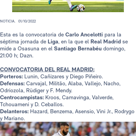
NOTICIA.
01/10/2022
Esta es la convocatoria de
Carlo Ancelotti
para la
séptima jornada de
Liga
, en la que el
Real Madrid
se
mide a Osasuna en el
Santiago Bernabéu
domingo,
21:00 h; Dazn.
CONVOCATORIA DEL REAL MADRID:
Porteros:
Lunin, Cañizares y Diego Piñeiro.
Defensas:
Carvajal, Militão, Alaba, Vallejo, Nacho,
Odriozola, Rüdiger y F. Mendy.
Centrocampistas:
Kroos, Camavinga, Valverde,
Tchouameni y D. Ceballos.
Delanteros:
Hazard, Benzema, Asensio, Vini Jr., Rodrygo
y Mariano.