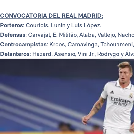
CONVOCATORIA DEL REAL MADRID:
Porteros
: Courtois, Lunin y Luis López.
Defensas
: Carvajal, E. Militão, Alaba, Vallejo, Nac
Centrocampistas
: Kroos, Camavinga, Tchouameni, 
Delanteros
: Hazard, Asensio, Vini Jr., Rodrygo y Álv