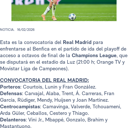
NOTICIA.
16/02/2026
Esta es la convocatoria del
Real Madrid
para
enfrentarse al Benfica en el partido de ida del playoff de
acceso a octavos de final de la
Champions League
, que
se disputará en el estadio da Luz (21:00 h; Orange TV y
Movistar Liga de Campeones).
CONVOCATORIA DEL REAL MADRID:
Porteros
: Courtois, Lunin y Fran González.
Defensas
: Carvajal, Alaba, Trent, Á. Carreras, Fran
García, Rüdiger, Mendy, Huijsen y Joan Martínez.
Centrocampistas
: Camavinga, Valverde, Tchouameni,
Arda Güler, Ceballos, Cestero y Thiago.
Delanteros
: Vini Jr., Mbappé, Gonzalo, Brahim y
Mastantuono.