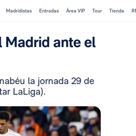
Madridistas
Entradas
Área VIP
Tour
Tienda
R
 Madrid ante el
rnabéu la jornada 29 de
ar LaLiga).