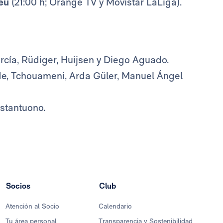
éu
(21:00 h; Orange TV y Movistar LaLiga).
García, Rüdiger, Huijsen y Diego Aguado.
de, Tchouameni, Arda Güler, Manuel Ángel
astantuono.
Socios
Club
Atención al Socio
Calendario
Tu área personal
Transparencia y Sostenibilidad