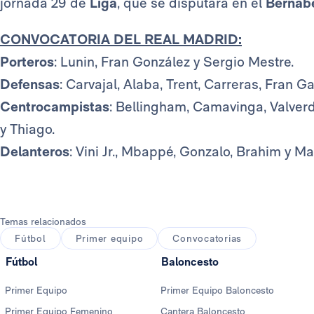
jornada 29 de
Liga
, que se disputará en el
Bernab
CONVOCATORIA DEL REAL MADRID:
Porteros
: Lunin, Fran González y Sergio Mestre.
Defensas
: Carvajal, Alaba, Trent, Carreras, Fran 
Centrocampistas
: Bellingham, Camavinga, Valver
y Thiago.
Delanteros
: Vini Jr., Mbappé, Gonzalo, Brahim y M
Temas relacionados
Fútbol
Primer equipo
Convocatorias
Fútbol
Baloncesto
Primer Equipo
Primer Equipo Baloncesto
Primer Equipo Femenino
Cantera Baloncesto