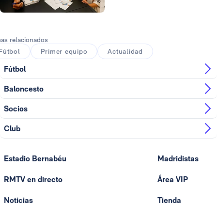
Foto: Real Madrid
as relacionados
Fútbol
Primer equipo
Actualidad
Fútbol
Baloncesto
Socios
Club
Estadio Bernabéu
Madridistas
RMTV en directo
Área VIP
Noticias
Tienda