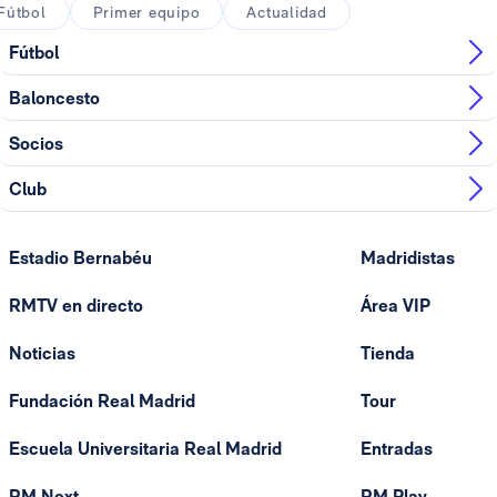
Fútbol
Primer equipo
Actualidad
Fútbol
Baloncesto
Socios
Club
Estadio Bernabéu
Madridistas
RMTV en directo
Área VIP
Noticias
Tienda
Fundación Real Madrid
Tour
Escuela Universitaria Real Madrid
Entradas
RM Next
RM Play