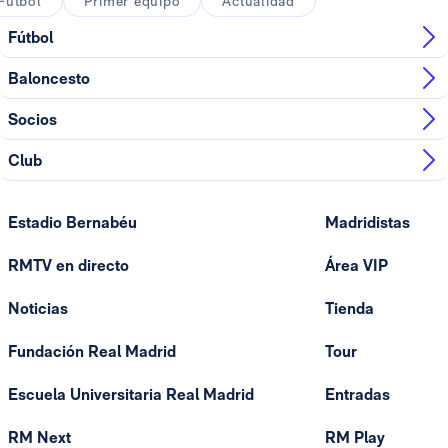
Fútbol
Primer equipo
Actualidad
Fútbol
Baloncesto
Socios
Club
Estadio Bernabéu
Madridistas
RMTV en directo
Área VIP
Noticias
Tienda
Fundación Real Madrid
Tour
Escuela Universitaria Real Madrid
Entradas
RM Next
RM Play