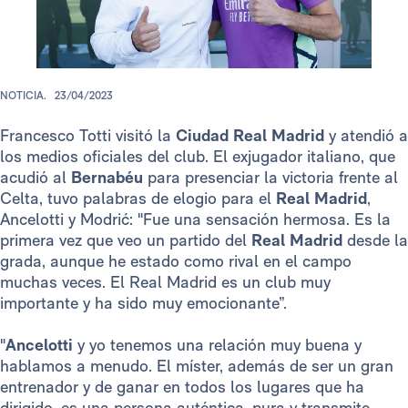
NOTICIA.
23/04/2023
Francesco Totti visitó la
Ciudad Real Madrid
y atendió a
los medios oficiales del club. El exjugador italiano, que
acudió al
Bernabéu
para presenciar la victoria frente al
Celta, tuvo palabras de elogio para el
Real Madrid
,
Ancelotti y Modrić: "Fue una sensación hermosa. Es la
primera vez que veo un partido del
Real Madrid
desde la
grada, aunque he estado como rival en el campo
muchas veces. El Real Madrid es un club muy
importante y ha sido muy emocionante”.
"
Ancelotti
y yo tenemos una relación muy buena y
hablamos a menudo. El míster, además de ser un gran
entrenador y de ganar en todos los lugares que ha
dirigido, es una persona auténtica, pura y transmite