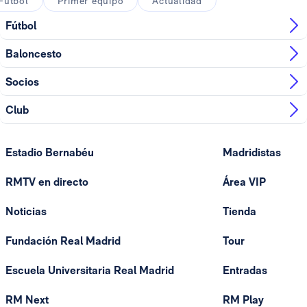
Fútbol
Primer equipo
Actualidad
Fútbol
Baloncesto
Socios
Club
Estadio Bernabéu
Madridistas
RMTV en directo
Área VIP
Noticias
Tienda
Fundación Real Madrid
Tour
Escuela Universitaria Real Madrid
Entradas
RM Next
RM Play