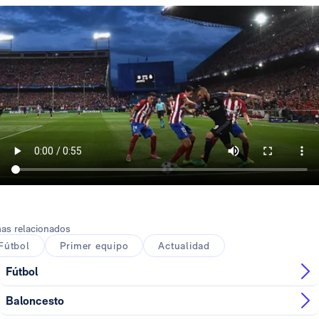
as relacionados
Fútbol
Primer equipo
Actualidad
Fútbol
Baloncesto