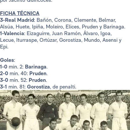
FICHA TÉCNICA
3-Real Madrid
: Bañón, Corona, Clemente, Belmar,
Alsúa, Huete, Ipiña, Moleiro, Elices, Pruden y Barinaga.
1-Valencia
: Eizaguirre, Juan Ramón, Álvaro, Igoa,
Lecue, Iturraspe, Ortúzar, Gorostiza, Mundo, Asensi y
Epi.
Goles
:
1-0
min. 2:
Barinaga
.
2-0
min. 40:
Pruden
.
3-0
min. 52:
Pruden
.
3-1
min. 81:
Gorostiza
, de penalti.