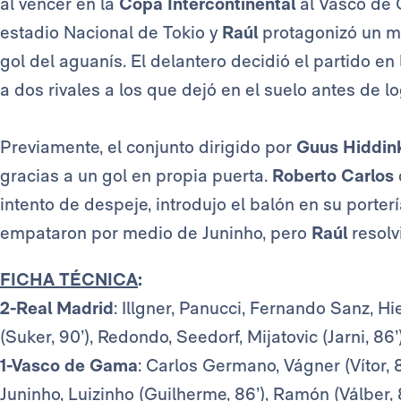
al vencer en la
Copa Intercontinental
al Vasco de 
estadio Nacional de Tokio y
Raúl
protagonizó un m
gol del aguanís. El delantero decidió el partido en 
a dos rivales a los que dejó en el suelo antes de log
Previamente, el conjunto dirigido por
Guus Hiddin
gracias a un gol en propia puerta.
Roberto Carlos
intento de despeje, introdujo el balón en su porterí
empataron por medio de Juninho, pero
Raúl
resolv
FICHA TÉCNICA
:
2-Real Madrid
: Illgner, Panucci, Fernando Sanz, Hi
(Suker, 90’), Redondo, Seedorf, Mijatovic (Jarni, 86’)
1-Vasco de Gama
: Carlos Germano, Vágner (Vítor, 
Juninho, Luizinho (Guilherme, 86’), Ramón (Válber, 8