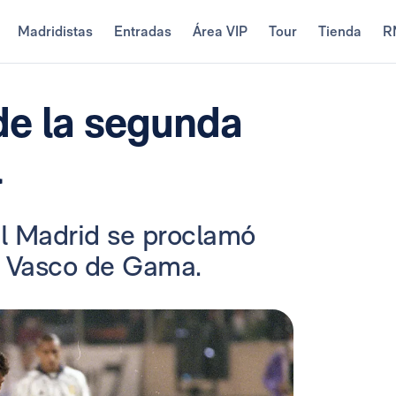
Madridistas
Entradas
Área VIP
Tour
Tienda
R
de la segunda
l
al Madrid se proclamó
l Vasco de Gama.