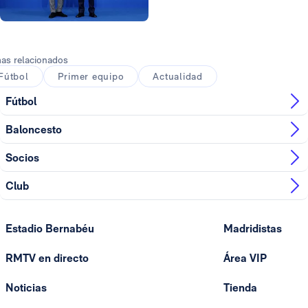
Foto: Víctor Carretero
as relacionados
Fútbol
Primer equipo
Actualidad
Fútbol
Baloncesto
Socios
Club
Estadio Bernabéu
Madridistas
RMTV en directo
Área VIP
Noticias
Tienda