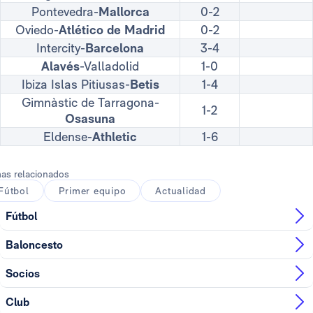
Pontevedra-
Mallorca
0-2
Oviedo-
Atlético de Madrid
0-2
Intercity-
Barcelona
3-4
Alavés
-Valladolid
1-0
Ibiza Islas Pitiusas-
Betis
1-4
Gimnàstic de Tarragona-
1-2
Osasuna
Eldense-
Athletic
1-6
as relacionados
Fútbol
Primer equipo
Actualidad
Fútbol
Baloncesto
Socios
Club