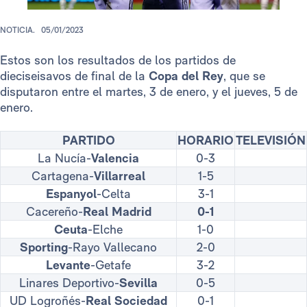
NOTICIA.
05/01/2023
Estos son los resultados de los partidos de
dieciseisavos de final de la
Copa del Rey
, que se
disputaron entre el martes, 3 de enero, y el jueves, 5 de
enero.
PARTIDO
HORARIO
TELEVISIÓN
La Nucía-
Valencia
0-3
Cartagena-
Villarreal
1-5
Espanyol
-Celta
3-1
Cacereño-
Real Madrid
0-1
Ceuta
-Elche
1-0
Sporting
-Rayo Vallecano
2-0
Levante
-Getafe
3-2
Linares Deportivo-
Sevilla
0-5
UD Logroñés-
Real Sociedad
0-1