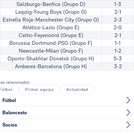
Salzburgo-Benfica (Grupo D)
1-3
Leipzig-Young Boys (Grupo G)
2-1
Estrella Roja-Manchester City (Grupo G)
2-3
Atlético-Lazio (Grupo E)
2-0
Celtic-Feyenoord (Grupo E)
2-1
Borussia Dortmund-PSG (Grupo F)
1-1
Newcastle-Milan (Grupo F)
1-2
Oporto-Shakhtar Donetsk (Grupo H)
5-3
Amberes-Barcelona (Grupo H)
3-2
as relacionados
Fútbol
Primer equipo
Actualidad
Fútbol
Baloncesto
Socios