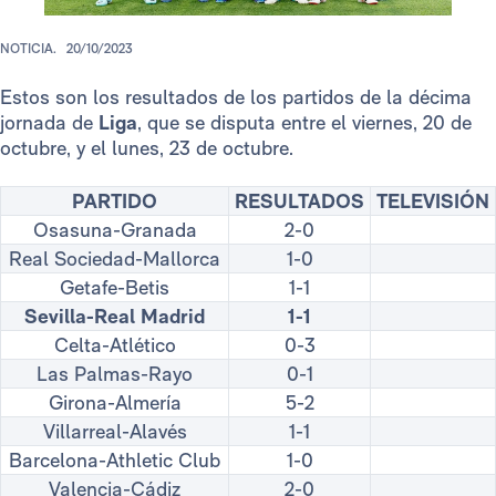
NOTICIA.
20/10/2023
Estos son los resultados de los partidos de la décima
jornada de
Liga
, que se disputa entre el viernes, 20 de
octubre, y el lunes, 23 de octubre.
PARTIDO
RESULTADOS
TELEVISIÓN
Osasuna-Granada
2-0
Real Sociedad-Mallorca
1-0
Getafe-Betis
1-1
Sevilla-Real Madrid
1-1
Celta-Atlético
0-3
Las Palmas-Rayo
0-1
Girona-Almería
5-2
Villarreal-Alavés
1-1
Barcelona-Athletic Club
1-0
Valencia-Cádiz
2-0