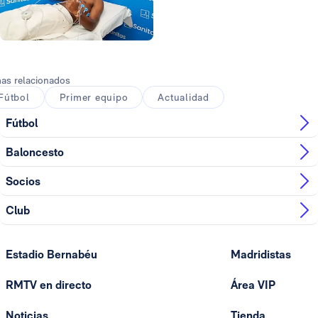
Foto: Real Madrid
as relacionados
Fútbol
Primer equipo
Actualidad
Fútbol
Baloncesto
Socios
Club
Estadio Bernabéu
Madridistas
RMTV en directo
Área VIP
Noticias
Tienda