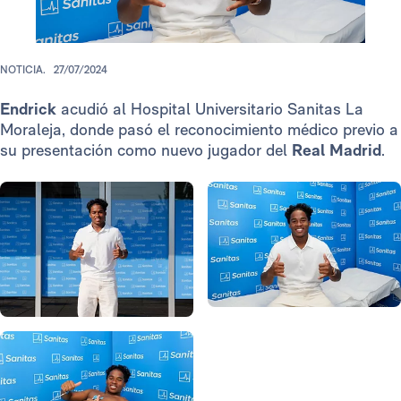
NOTICIA.
27/07/2024
Endrick
acudió al Hospital Universitario Sanitas La
Moraleja, donde pasó el reconocimiento médico previo a
su presentación como nuevo jugador del
Real Madrid
.
Foto: Real Madrid
Foto: Real Madrid
Foto: Real Madrid