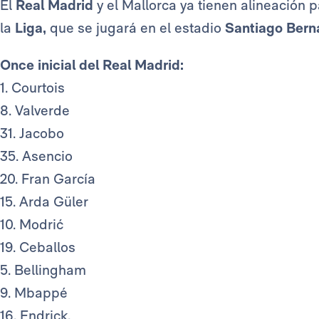
El
Real Madrid
y el Mallorca ya tienen alineación p
la
Liga,
que se jugará en el estadio
Santiago Ber
Once inicial del Real Madrid:
1. Courtois
8. Valverde
31. Jacobo
35. Asencio
20. Fran García
15. Arda Güler
10. Modrić
19. Ceballos
5. Bellingham
9. Mbappé
16. Endrick.