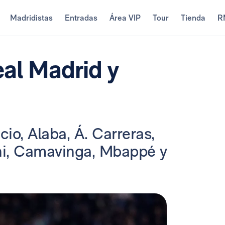
Madridistas
Entradas
Área VIP
Tour
Tienda
R
eal Madrid y
cio, Alaba, Á. Carreras,
ni, Camavinga, Mbappé y