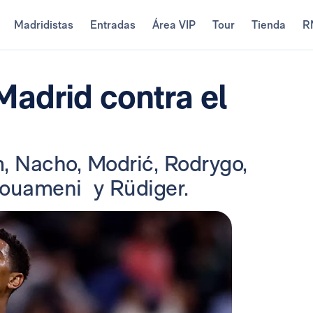
Madridistas
Entradas
Área VIP
Tour
Tienda
R
Madrid contra el
m, Nacho, Modrić, Rodrygo,
houameni y Rüdiger.