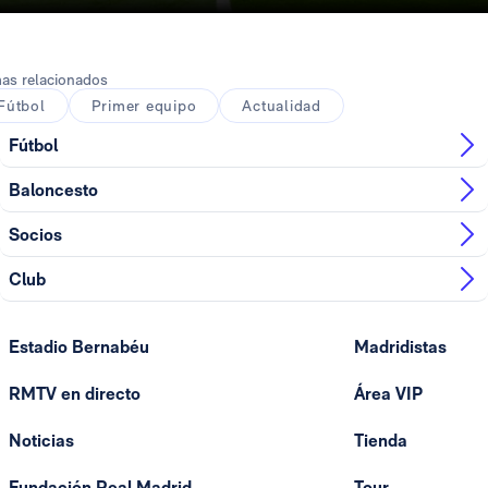
as relacionados
Fútbol
Primer equipo
Actualidad
Fútbol
Baloncesto
Socios
Club
Estadio Bernabéu
Madridistas
RMTV en directo
Área VIP
Noticias
Tienda
Fundación Real Madrid
Tour