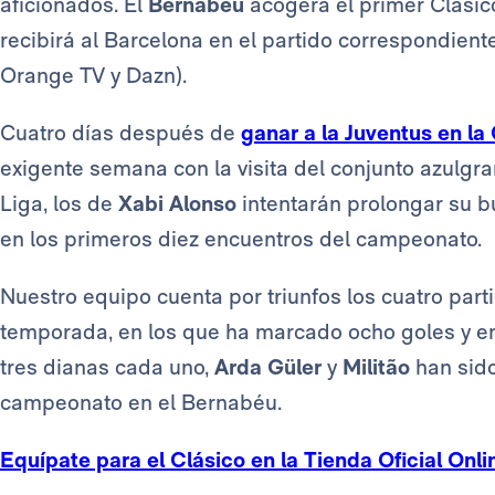
aficionados. El
Bernabéu
acogerá el primer Clásic
recibirá al Barcelona en el partido correspondiente
Orange TV y Dazn).
Cuatro días después de
ganar a la Juventus en l
exigente semana con la visita del conjunto azulgran
Liga, los de
Xabi Alonso
intentarán prolongar su b
en los primeros diez encuentros del campeonato.
Nuestro equipo cuenta por triunfos los cuatro par
temporada, en los que ha marcado ocho goles y e
tres dianas cada uno,
Arda Güler
y
Militão
han sido
campeonato en el Bernabéu.
Equípate para el Clásico en la Tienda Oficial Onli