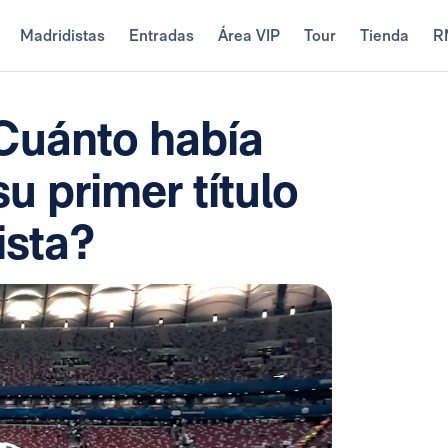
Madridistas
Entradas
Área VIP
Tour
Tienda
R
¿Cuánto había
 primer título
ista?