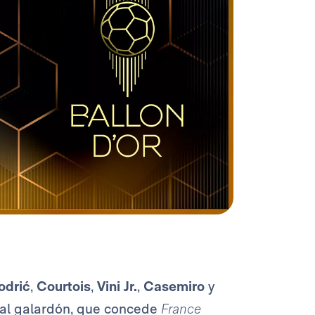
odrić
,
Courtois
,
Vini Jr.
,
Casemiro
y
s al galardón, que concede
France