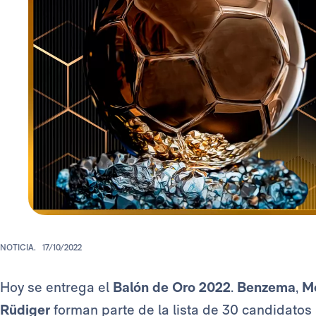
NOTICIA.
17/10/2022
Hoy se entrega el
Balón de Oro 2022
.
Benzema
,
M
Rüdiger
forman parte de la lista de 30 candidato