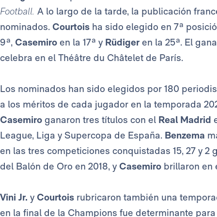
Football.
A lo largo de la tarde, la publicación fra
nominados.
Courtois
ha sido elegido en 7ª posici
9ª,
Casemiro
en la 17ª y
Rüdiger
en la 25ª. El gan
celebra en el Théâtre du Châtelet de París.
Los nominados han sido elegidos por 180 periodis
a los méritos de cada jugador en la temporada 20
Casemiro
ganaron tres títulos con el
Real Madrid
e
League, Liga y Supercopa de España.
Benzema
ma
en las tres competiciones conquistadas 15, 27 y 2
del Balón de Oro en 2018, y
Casemiro
brillaron en
Vini Jr.
y
Courtois
rubricaron también una tempora
en la final de la Champions fue determinante para