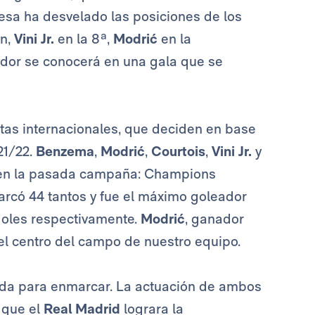
ncesa ha desvelado las posiciones de los
ón,
Vini Jr.
en la 8ª,
Modrić
en la
ador se conocerá en una gala que se
tas internacionales, que deciden en base
21/22.
Benzema
,
Modrić
,
Courtois
,
Vini Jr.
y
n la pasada campaña: Champions
rcó 44 tantos y fue el máximo goleador
 goles respectivamente.
Modrić
, ganador
 el centro del campo de nuestro equipo.
da para enmarcar. La actuación de ambos
 que el
Real Madrid
lograra la