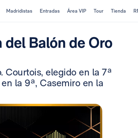
Madridistas
Entradas
Área VIP
Tour
Tienda
R
a del Balón de Oro
 Courtois, elegido en la 7ª
ć en la 9ª, Casemiro en la