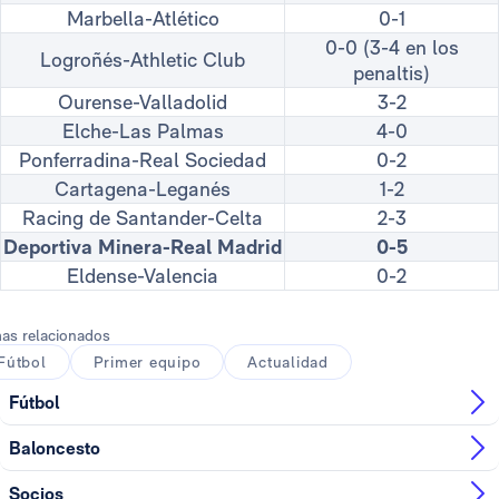
Marbella-Atlético
0-1
0-0 (3-4 en los
Logroñés-Athletic Club
penaltis)
Ourense-Valladolid
3-2
Elche-Las Palmas
4-0
Ponferradina-Real Sociedad
0-2
Cartagena-Leganés
1-2
Racing de Santander-Celta
2-3
Deportiva Minera-Real Madrid
0-5
Eldense-Valencia
0-2
as relacionados
Fútbol
Primer equipo
Actualidad
Fútbol
Baloncesto
Socios