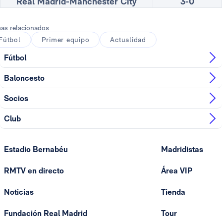
Real Madrid-Manchester City
3-0
as relacionados
Fútbol
Primer equipo
Actualidad
Fútbol
Baloncesto
Socios
Club
Estadio Bernabéu
Madridistas
RMTV en directo
Área VIP
Noticias
Tienda
Fundación Real Madrid
Tour