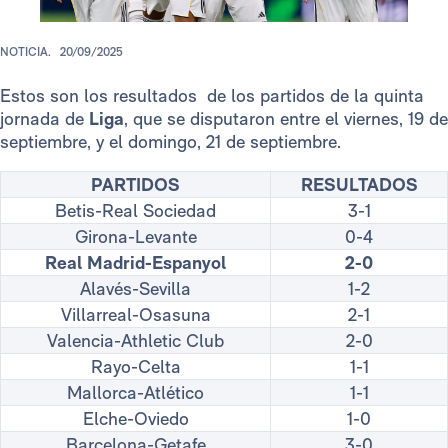
NOTICIA.
20/09/2025
Estos son los resultados de los partidos de la quinta
jornada de
Liga
, que se disputaron entre el viernes, 19 de
septiembre, y el domingo, 21 de septiembre.
PARTIDOS
RESULTADOS
Betis-Real Sociedad
3-1
Girona-Levante
0-4
Real Madrid-Espanyol
2-0
Alavés-Sevilla
1-2
Villarreal-Osasuna
2-1
Valencia-Athletic Club
2-0
Rayo-Celta
1-1
Mallorca-Atlético
1-1
Elche-Oviedo
1-0
Barcelona-Getafe
3-0