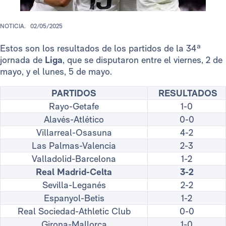
NOTICIA.
02/05/2025
Estos son los resultados de los partidos de la 34ª
jornada de
Liga
, que se disputaron entre el viernes, 2 de
mayo, y el lunes, 5 de mayo.
PARTIDOS
RESULTADOS
Rayo-Getafe
1-0
Alavés-Atlético
0-0
Villarreal-Osasuna
4-2
Las Palmas-Valencia
2-3
Valladolid-Barcelona
1-2
Real Madrid-Celta
3-2
Sevilla-Leganés
2-2
Espanyol-Betis
1-2
Real Sociedad-Athletic Club
0-0
Girona-Mallorca
1-0