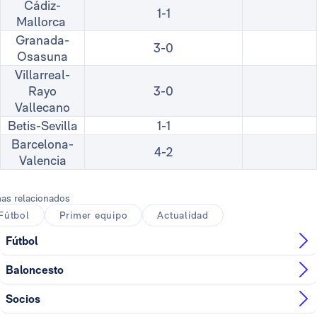
Cádiz-
1-1
Mallorca
Granada-
3-0
Osasuna
Villarreal-
Rayo
3-0
Vallecano
Betis-Sevilla
1-1
Barcelona-
4-2
Valencia
as relacionados
Fútbol
Primer equipo
Actualidad
Fútbol
Baloncesto
Socios