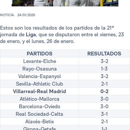
NOTICIA.
24/01/2026
Estos son los resultados de los partidos de la 21ª
jornada de
Liga
, que se disputaron entre el viernes, 23
de enero, y el lunes, 26 de enero.
PARTIDOS
RESULTADOS
Levante-Elche
3-2
Rayo-Osasuna
1-3
Valencia-Espanyol
3-2
Sevilla-Athletic Club
2-1
Villarreal-Real Madrid
0-2
Atlético-Mallorca
3-0
Barcelona-Oviedo
3-0
Real Sociedad-Celta
3-1
Alavés-Betis
2-1
Girona-Getafe
1-1