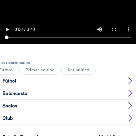
as relacionados
Fútbol
Primer equipo
Actualidad
Fútbol
Baloncesto
Socios
Club