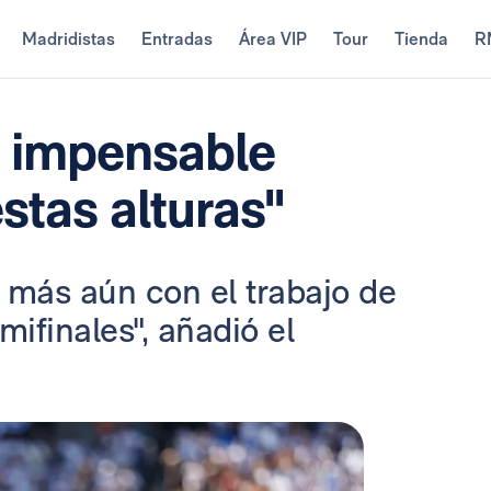
Madridistas
Entradas
Área VIP
Tour
Tienda
R
a impensable
estas alturas"
 más aún con el trabajo de
mifinales", añadió el