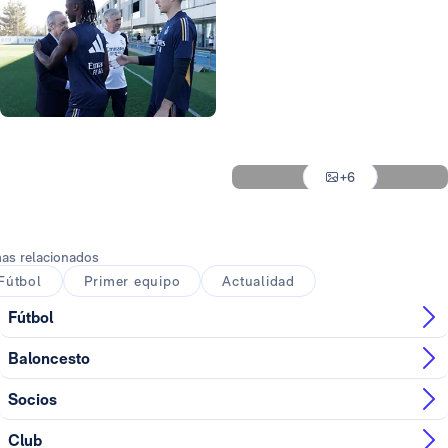
Foto: Pedro Castillo
Foto: Pedro Castillo
Foto: Pedro Castillo
Foto: Pedro Castillo
Foto: Pedro Castillo
+6
Foto: Pedro Castillo
as relacionados
Fútbol
Primer equipo
Actualidad
Fútbol
Baloncesto
Socios
Club