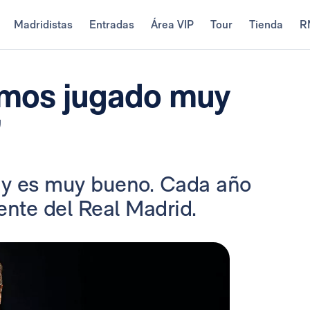
Madridistas
Entradas
Área VIP
Tour
Tienda
R
emos jugado muy
”
iz y es muy bueno. Cada año
dente del Real Madrid.